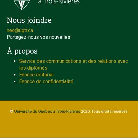
Nous joindre
neo@uqtr.ca
Partagez-nous vos nouvelles!
À propos
Service des communications et des relations avec
les diplômés
Énoncé éditorial
Énoncé de confidentialité
©
Université du Québec à Trois-Rivières
2020. Tous droits réservés.