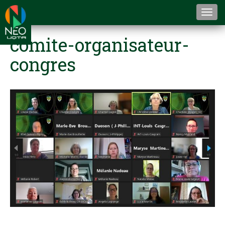
Togg
navi
comite-organisateur-
congres