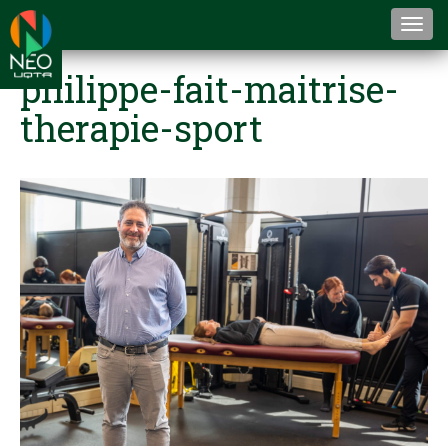
Togg
navi
philippe-fait-maitrise-
therapie-sport