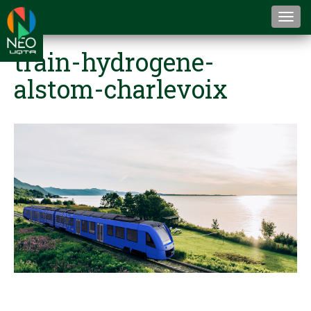
Togg
navi
train-hydrogene-
alstom-charlevoix