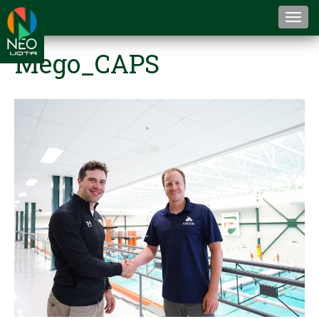
Togg
navi
Mego_CAPS