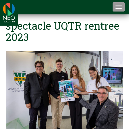
Togg
navi
spectacle UQTR rentree
2023