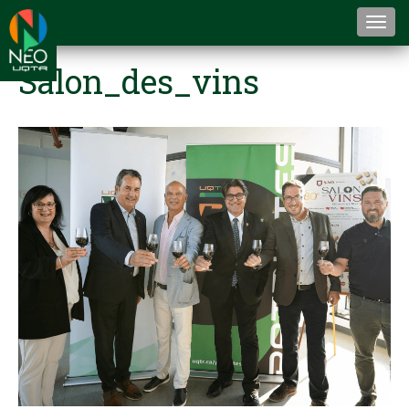
Togg
navi
Salon_des_vins