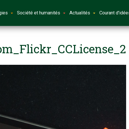
gies
Société et humanités
Actualités
Courant d'idée
om_Flickr_CCLicense_2