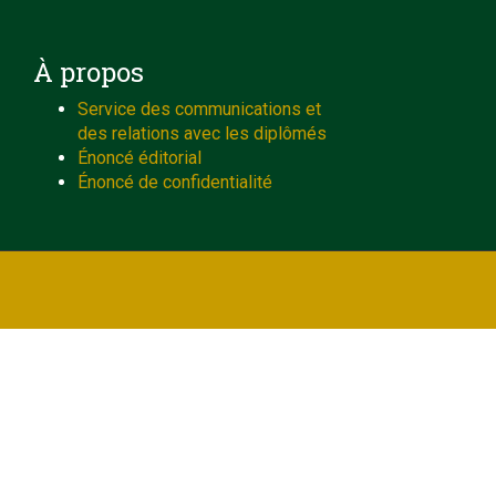
À propos
Service des communications et
des relations avec les diplômés
Énoncé éditorial
Énoncé de confidentialité