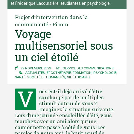
et Frédérique Lacoursière, étudiantes en psychologie.
Projet d’intervention dans la
communauté - Picom
Voyage
multisensoriel sous
un ciel étoilé
29 NOVEMBRE 2023
SERVICE DES COMMUNICATIONS
ACTUALITÉS
,
ERGOTHÉRAPIE
,
FORMATION
,
PSYCHOLOGIE
,
SANTÉ
,
SOCIÉTÉ ET HUMANITÉS
,
VIE ÉTUDIANTE
V
ous est-il déjà arrivé d’être
surchargé par de multiples
stimuli autour de vous ?
Imaginez la situation suivante.
Lors d’une journée ensoleillée d’été, vous
marchez avec un ami alors qu’une
camionnette passe à côté de vous. Les
paroles de votre ami, le bruit sourd du