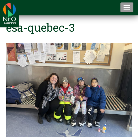
Togg
navi
esa-quebec-3