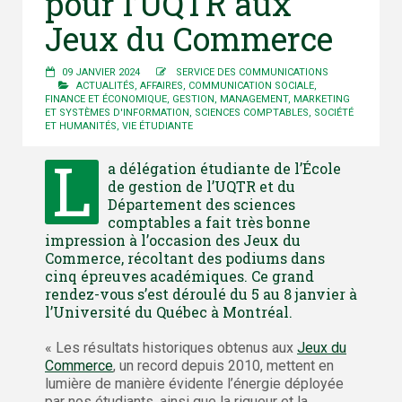
pour l’UQTR aux
Jeux du Commerce
09 JANVIER 2024
SERVICE DES COMMUNICATIONS
ACTUALITÉS
,
AFFAIRES
,
COMMUNICATION SOCIALE
,
FINANCE ET ÉCONOMIQUE
,
GESTION
,
MANAGEMENT
,
MARKETING
ET SYSTÈMES D'INFORMATION
,
SCIENCES COMPTABLES
,
SOCIÉTÉ
ET HUMANITÉS
,
VIE ÉTUDIANTE
L
a délégation étudiante de l’École
de gestion de l’UQTR et du
Département des sciences
comptables a fait très bonne
impression à l’occasion des Jeux du
Commerce, récoltant des podiums dans
cinq épreuves académiques. Ce grand
rendez-vous s’est déroulé du 5 au 8 janvier à
l’Université du Québec à Montréal.
« Les résultats historiques obtenus aux
Jeux du
Commerce
, un record depuis 2010, mettent en
lumière de manière évidente l’énergie déployée
par nos étudiants, ainsi que la rigueur et la