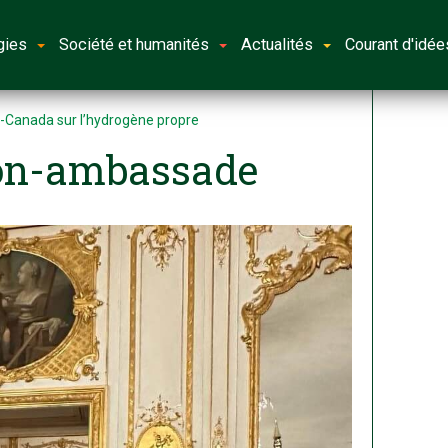
gies
Société et humanités
Actualités
Courant d'idée
-Canada sur l’hydrogène propre
ion-ambassade