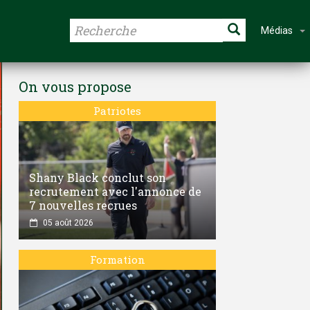
Médias
On vous propose
Patriotes
Shany Black conclut son
recrutement avec l'annonce de
7 nouvelles recrues
05 août 2026
Formation