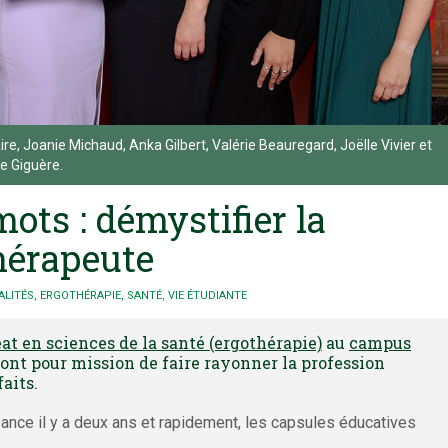
re, Joanie Michaud, Anka Gilbert, Valérie Beauregard, Joëlle Vivier et
e Giguère.
ots : démystifier la
hérapeute
ALITÉS
,
ERGOTHÉRAPIE
,
SANTÉ
,
VIE ÉTUDIANTE
at en sciences de la santé (ergothérapie)
au
campus
ont pour mission de faire rayonner la profession
aits.
sance il y a deux ans et rapidement, les capsules éducatives