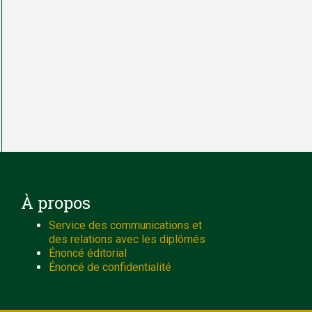
À propos
Service des communications et
des relations avec les diplômés
Énoncé éditorial
Énoncé de confidentialité