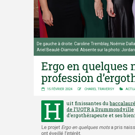
De gauche à droite: Caroline Tremblay, Noémie Dallai
Ariel Beaulé-Diamond. Absente sur la photo: Jordan
Ergo en quelques m
profession d’ergot
15 FÉVRIER 2024
CHAREL TRAVERSY
ACTU
H
uit finissantes du
baccalauré
de l’UQTR à Drummondville
d’ergothérapeute et ses bienf
Le projet
Ergo en quelques mots
a pris nais
ont éveillé l’intérêt.