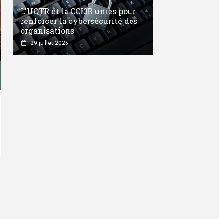
L'UQTR et la CCI3R unies pour
renforcer la cybersécurité des
organisations
29 juillet 2026