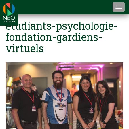
Togg
navi
etudiants-psychologie-
fondation-gardiens-
virtuels