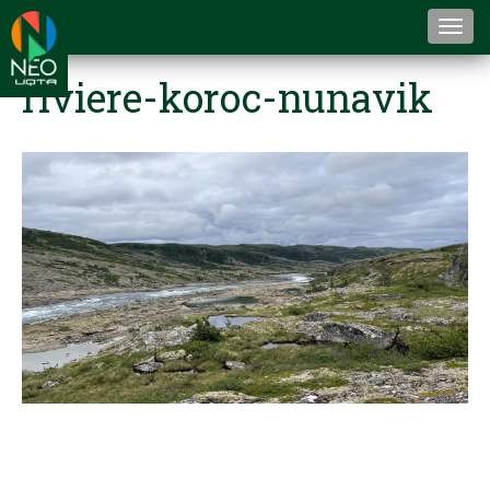
Togg
navi
riviere-koroc-nunavik