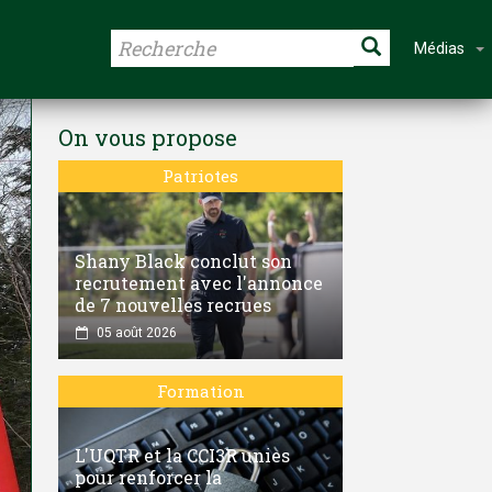
Médias
On vous propose
Patriotes
Shany Black conclut son
recrutement avec l'annonce
de 7 nouvelles recrues
05 août 2026
Formation
L'UQTR et la CCI3R unies
pour renforcer la