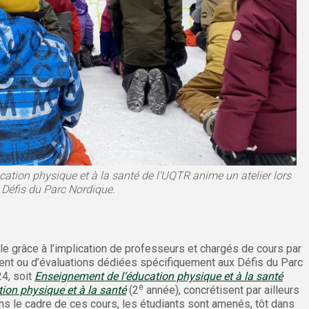
ation physique et à la santé de l’UQTR anime un atelier lors
 Défis du Parc Nordique.
e grâce à l’implication de professeurs et chargés de cours par
ent ou d’évaluations dédiées spécifiquement aux Défis du Parc
24, soit
Enseignement de l’éducation physique et à la santé
e
on physique et à la santé
(2
année), concrétisent par ailleurs
 le cadre de ces cours, les étudiants sont amenés, tôt dans