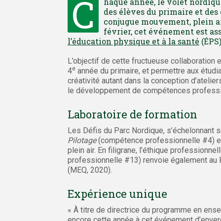
C
haque année, le volet nordiq
des élèves du primaire et de
conjugue mouvement, plein air
février, cet événement est as
l’éducation physique et à la santé
(ÉPS)
L’objectif de cette fructueuse collaboration 
e
4
année du primaire, et permettre aux étudi
créativité autant dans la conception d’atelier
le développement de compétences professi
Laboratoire de formation
Les Défis du Parc Nordique, s’échelonnant su
Pilotage
(compétence professionnelle #4) et
plein air. En filigrane, l’éthique professionn
professionnelle #13) renvoie également au 
(MEQ, 2020).
Expérience unique
« À titre de directrice du programme en ense
encore cette année à cet événement d’enverg