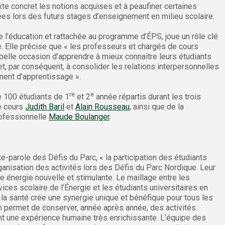
xte concret les notions acquises et à peaufiner certaines
es lors des futurs stages d’enseignement en milieu scolaire.
e l’éducation et rattachée au programme d’ÉPS, joue un rôle clé
. Elle précise que « les professeurs et chargés de cours
belle occasion d’apprendre à mieux connaître leurs étudiants
et, par conséquent, à consolider les relations interpersonnelles
ent d’apprentissage ».
re
e
e 100 étudiants de 1
et 2
année répartis durant les trois
e cours
Judith Baril
et
Alain Rousseau
, ainsi que de la
rofessionnelle
Maude Boulanger
.
e-parole des Défis du Parc, « la participation des étudiants
rganisation des activités lors des Défis du Parc Nordique. Leur
énergie nouvelle et stimulante. Le maillage entre les
es scolaire de l’Énergie et les étudiants universitaires en
la santé crée une synergie unique et bénéfique pour tous les
on permet de conserver, année après année, des activités
t une expérience humaine très enrichissante. L’équipe des