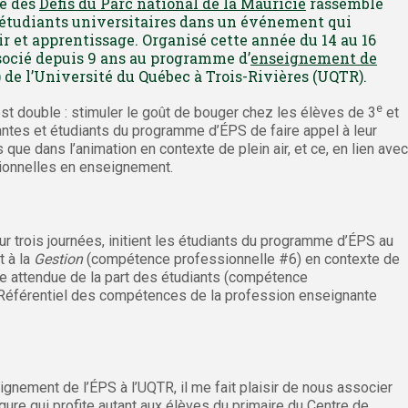
ue des
Défis du Parc national de la Mauricie
rassemble
s étudiants universitaires dans un événement qui
 et apprentissage. Organisé cette année du 14 au 16
socié depuis 9 ans au programme d’
enseignement de
 de l’Université du Québec à Trois-Rivières (UQTR).
e
est double : stimuler le goût de bouger chez les élèves de 3
et
antes et étudiants du programme d’ÉPS de faire appel à leur
s que dans l’animation en contexte de plein air, et ce, en lien avec
onnelles en enseignement.
r trois journées, initient les étudiants du programme d’ÉPS au
 à la
Gestion
(compétence professionnelle #6) en contexte de
elle attendue de la part des étudiants (compétence
Référentiel des compétences de la profession enseignante
ignement de l’ÉPS à l’UQTR, il me fait plaisir de nous associer
ure qui profite autant aux élèves du primaire du Centre de