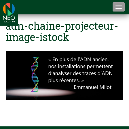
Togg
navi
adn-chaine-projecteur-
image-istock