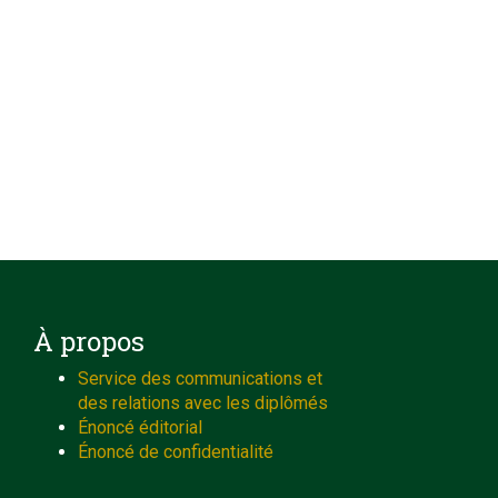
À propos
Service des communications et
des relations avec les diplômés
Énoncé éditorial
Énoncé de confidentialité