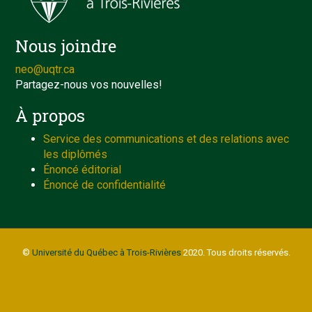
Nous joindre
neo@uqtr.ca
Partagez-nous vos nouvelles!
À propos
Service des communications et des relations avec
les diplômés
Énoncé éditorial
Énoncé de confidentialité
©
Université du Québec à Trois-Rivières
2020. Tous droits réservés.