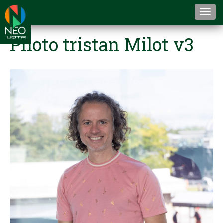
Togg
navi
Photo tristan Milot v3