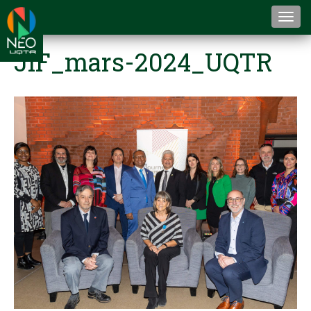
Togg
navi
JIF_mars-2024_UQTR