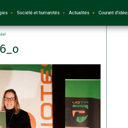
gies
Société et humanités
Actualités
Courant d'idée
née!
46_o