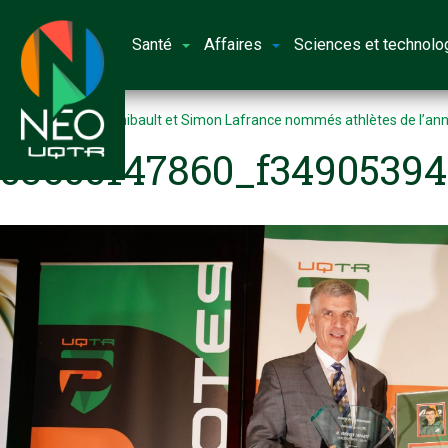
Santé
Affaires
Sciences et technolo
Accueil
Marick Thibault et Simon Lafrance nommés athlètes de l’an
53655147860_f3490539