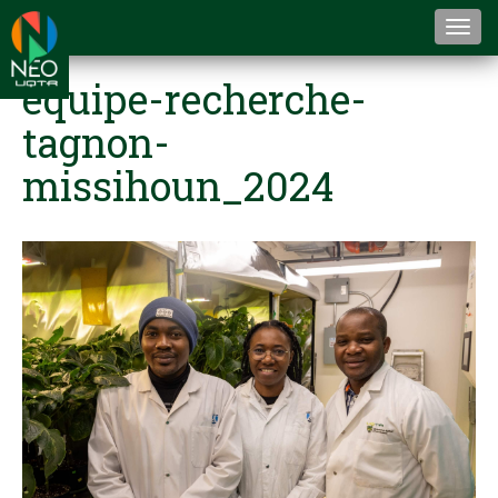
Togg
navi
equipe-recherche-
tagnon-
missihoun_2024