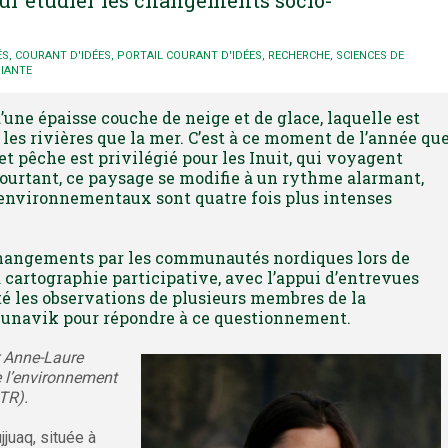
ÉS
,
COURANT D'IDÉES
,
PORTAIL COURANT D'IDÉES
,
RECHERCHE
,
SCIENCES DE
DIANTE
ne épaisse couche de neige et de glace, laquelle est
t les rivières que la mer. C’est à ce moment de l’année qu
 et pêche est privilégié pour les Inuit, qui voyagent
urtant, ce paysage se modifie à un rythme alarmant,
environnementaux sont quatre fois plus intenses
hangements par les communautés nordiques lors de
a cartographie participative, avec l’appui d’entrevues
é les observations de plusieurs membres de la
unavik pour répondre à ce questionnement.
r Anne-Laure
e l’environnement
QTR).
juaq, située à