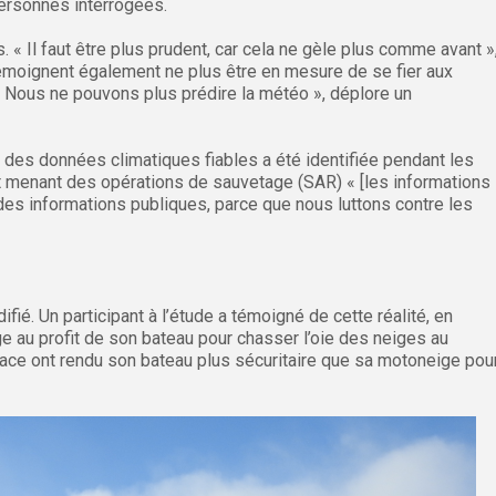
ersonnes interrogées.
ts. « Il faut être plus prudent, car cela ne gèle plus comme avant »
émoignent également ne plus être en mesure de se fier aux
« Nous ne pouvons plus prédire la météo », déplore un
à des données climatiques fiables a été identifiée pendant les
nt menant des opérations de sauvetage (SAR) « [les informations
ie des informations publiques, parce que nous luttons contre les
ié. Un participant à l’étude a témoigné de cette réalité, en
e au profit de son bateau pour chasser l’oie des neiges au
ace ont rendu son bateau plus sécuritaire que sa motoneige pou