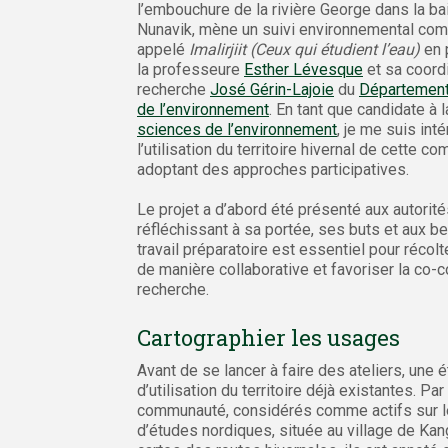
l’embouchure de la rivière George dans la ba
Nunavik, mène un suivi environnemental co
appelé
Imalirjiit (Ceux qui étudient l’eau)
en 
la professeure
Esther Lévesque
et sa coord
recherche
José Gérin-Lajoie
du
Département
de l’environnement
. En tant que candidate à 
sciences de l’environnement
, je me suis int
l’utilisation du territoire hivernal de cette 
adoptant des approches participatives.
Le projet a d’abord été présenté aux autorité
réfléchissant à sa portée, ses buts et aux b
travail préparatoire est essentiel pour réco
de manière collaborative et favoriser la co-c
recherche.
Cartographier les usages
Avant de se lancer à faire des ateliers, une 
d’utilisation du territoire déjà existantes. 
communauté, considérés comme actifs sur le t
d’études nordiques, située au village de Kan