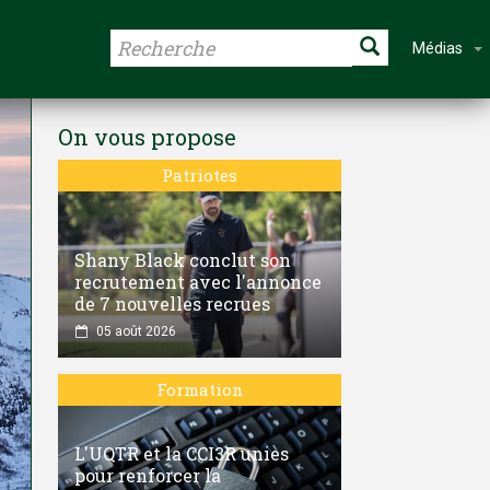
Médias
On vous propose
Patriotes
Shany Black conclut son
recrutement avec l'annonce
de 7 nouvelles recrues
05 août 2026
Formation
L'UQTR et la CCI3R unies
pour renforcer la