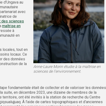
ie d’Ungava au
mmunautaire
partenariat avec
inatrice de
 des sciences
la
maîtrise en
éressée à
communauté en
s locales, tout en
esoins locaux. Ce
lter des données
onstruction de la
Anne-Laure Morin étudie à la maîtrise en
sciences de l’environnement.
étape fondamentale était de collecter et de valoriser les données
Par la suite, en décembre 2023, une dizaine de membres de la
erritoire, ont été invités à la station de recherche du Centre
giqsualujjuaq. À l’aide de cartes topographiques et d’anciennes