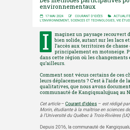
environnementaux
17 MAI 2024
COURANT D'IDÉES
ACTUALIT
L'ENVIRONNEMENT
,
SCIENCES ET TECHNOLOGIES
,
VIE ÉTU
I
maginez un paysage recouvert d’u
bien solide, autant sur les lacs e
l’accès aux territoires de chasse
principalement en motoneige. Po
dans cette région où les changements 
qu’ailleurs.
Comment sont vécus certains de ces c
leurs déplacements ? C’est à l’aide de l
qualitatives, que nous avons document
communauté de Kangiqsualujjuaq au N
Cet article
–
Courant d’idées
–
est rédigé pa
Morin, étudiante à la maîtrise en sciences d
à l’Université du Québec à Trois-Rivières (U
Depuis 2016, la communauté de Kangiqsualuj