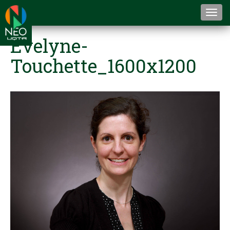
Togg
navi
Evelyne-
Touchette_1600x1200