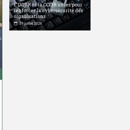
L'UQTR et la CCI3R unies pour
renforcer la cybersécurité des
organisations
29 juillet 2026