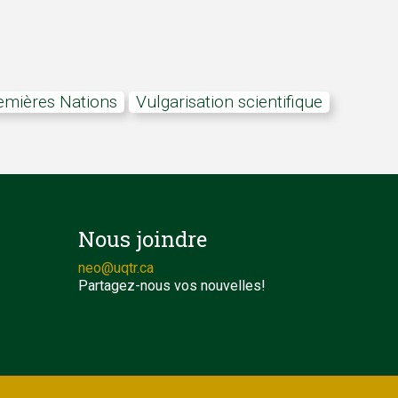
remières Nations
Vulgarisation scientifique
Nous joindre
neo@uqtr.ca
Partagez-nous vos nouvelles!