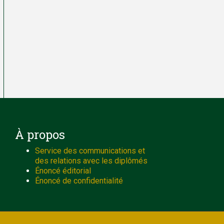
À propos
Service des communications et
des relations avec les diplômés
Énoncé éditorial
Énoncé de confidentialité