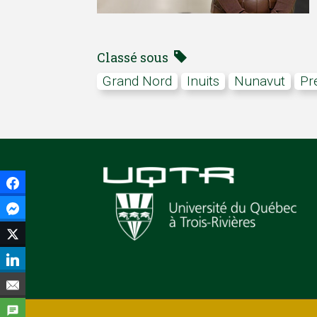
Classé sous
Grand Nord
Inuits
Nunavut
P
Facebook
Facebook Messenger
Twitter
LinkedIn
Courriel
SMS