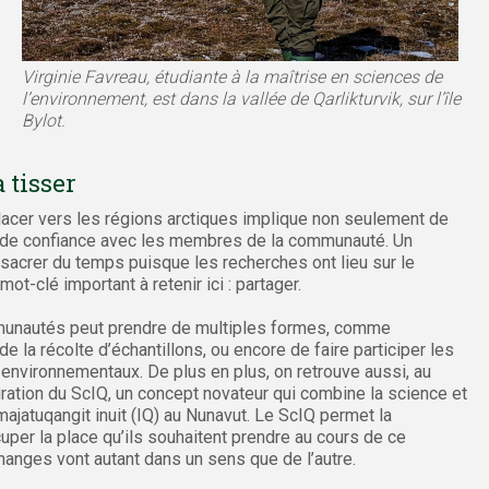
Virginie Favreau, étudiante à la maîtrise en sciences de
l’environnement, est dans la vallée de Qarlikturvik, sur l’île
Bylot.
 tisser
acer vers les régions arctiques implique non seulement de
ien de confiance avec les membres de la communauté. Un
sacrer du temps puisque les recherches ont lieu sur le
t-clé important à retenir ici : partager.
ommunautés peut prendre de multiples formes, comme
de la récolte d’échantillons, ou encore de faire participer les
nvironnementaux. De plus en plus, on retrouve aussi, au
ration du ScIQ, un concept novateur qui combine la science et
imajatuqangit inuit (IQ) au Nunavut. Le ScIQ permet la
ccuper la place qu’ils souhaitent prendre au cours de ce
anges vont autant dans un sens que de l’autre.