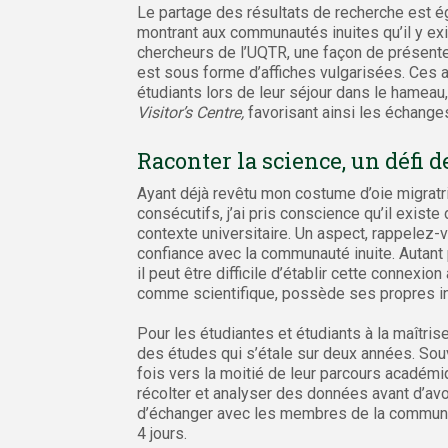
Le partage des résultats de recherche est é
montrant aux communautés inuites qu’il y exi
chercheurs de l’UQTR, une façon de présente
est sous forme d’affiches vulgarisées. Ces a
étudiants lors de leur séjour dans le hamea
Visitor’s Centre,
favorisant ainsi les échanges
Raconter la science, un défi de
Ayant déjà revêtu mon costume d’oie migratr
consécutifs, j’ai pris conscience qu’il existe
contexte universitaire. Un aspect, rappelez-v
confiance avec la communauté inuite. Autant 
il peut être difficile d’établir cette conne
comme scientifique, possède ses propres inté
Pour les étudiantes et étudiants à la maîtri
des études qui s’étale sur deux années. Sou
fois vers la moitié de leur parcours académiq
récolter et analyser des données avant d’avoi
d’échanger avec les membres de la communaut
4 jours.