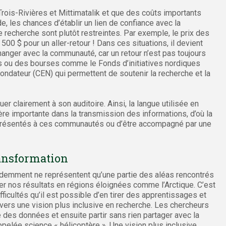
 Trois-Rivières et Mittimatalik et que des coûts importants
, les chances d’établir un lien de confiance avec la
 recherche sont plutôt restreintes. Par exemple, le prix des
500 $ pour un aller-retour ! Dans ces situations, il devient
hanger avec la communauté, car un retour n’est pas toujours
ns ou des bourses comme le Fonds d’initiatives nordiques
ndateur (CEN) qui permettent de soutenir la recherche et la
 clairement à son auditoire. Ainsi, la langue utilisée en
ère importante dans la transmission des informations, d’où la
 présentés à ces communautés ou d’être accompagné par une
ransformation
demment ne représentent qu’une partie des aléas rencontrés
er nos résultats en régions éloignées comme l’Arctique. C’est
icultés qu’il est possible d’en tirer des apprentissages et
vers une vision plus inclusive en recherche. Les chercheurs
des données et ensuite partir sans rien partager avec la
ée science « hélicoptère ». Une vision plus inclusive