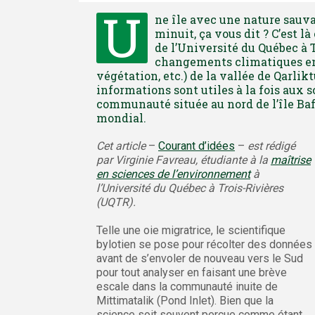
U
ne île avec une nature sauvag
minuit, ça vous dit ? C’est 
de l’Université du Québec à 
changements climatiques en 
végétation, etc.) de la vallée de Qarlik
informations sont utiles à la fois aux s
communauté située au nord de l’île Ba
mondial.
Cet article
–
Courant d’idées
–
est rédigé
par Virginie Favreau, étudiante à la
maîtrise
en sciences de l’environnement
à
l’Université du Québec à Trois-Rivières
(UQTR).
Telle une oie migratrice, le scientifique
bylotien se pose pour récolter des données
avant de s’envoler de nouveau vers le Sud
pour tout analyser en faisant une brève
escale dans la communauté inuite de
Mittimatalik (Pond Inlet). Bien que la
science soit souvent perçue comme étant