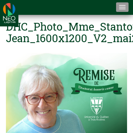
Togg
navi
DHC_Photo_Mme_Stanto
Jean_1600x1200_V2_mai