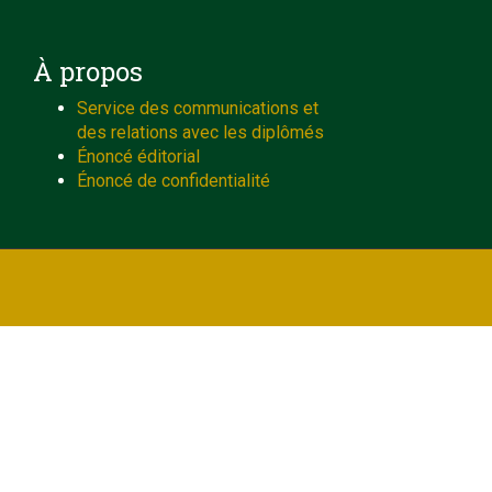
À propos
Service des communications et
des relations avec les diplômés
Énoncé éditorial
Énoncé de confidentialité