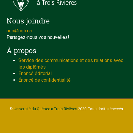
Nous joindre
neo@uqtr.ca
Partagez-nous vos nouvelles!
À propos
Service des communications et des relations avec
les diplômés
Énoncé éditorial
Énoncé de confidentialité
©
Université du Québec à Trois-Rivières
2020. Tous droits réservés.