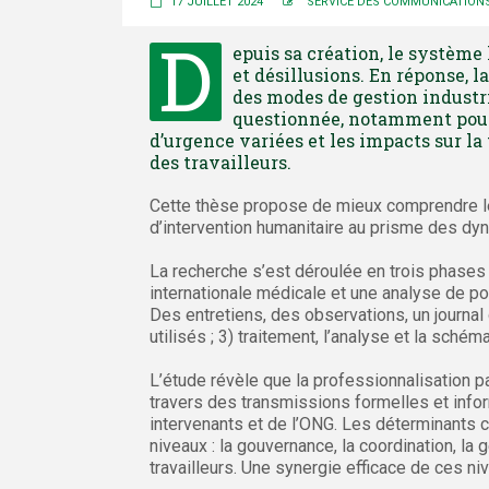
17 JUILLET 2024
SERVICE DES COMMUNICATION
D
epuis sa création, le systèm
et désillusions. En réponse, l
des modes de gestion industri
questionnée, notamment pour 
d’urgence variées et les impacts sur 
des travailleurs.
Cette thèse propose de mieux comprendre les
d’intervention humanitaire au prisme des dy
La recherche s’est déroulée en trois phases
internationale médicale et une analyse de por
Des entretiens, des observations, un journal 
utilisés ; 3) traitement, l’analyse et la sché
L’étude révèle que la professionnalisation par
travers des transmissions formelles et info
intervenants et de l’ONG. Les déterminants c
niveaux : la gouvernance, la coordination, la g
travailleurs. Une synergie efficace de ces ni