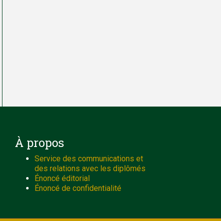
À propos
Service des communications et
des relations avec les diplômés
Énoncé éditorial
Énoncé de confidentialité