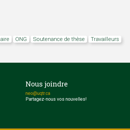
aire
ONG
soutenance de thèse
travailleurs
Nous joindre
neo@uqtr.ca
Partagez-nous vos nouvelles!