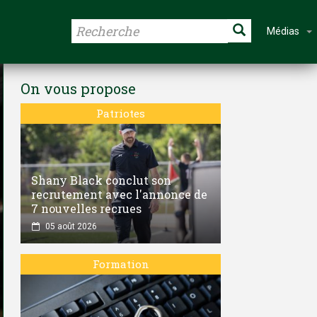
Médias
On vous propose
Patriotes
Shany Black conclut son
recrutement avec l'annonce de
7 nouvelles recrues
05 août 2026
Formation