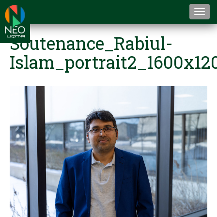
Togg
navi
Soutenance_Rabiul-
Islam_portrait2_1600x12