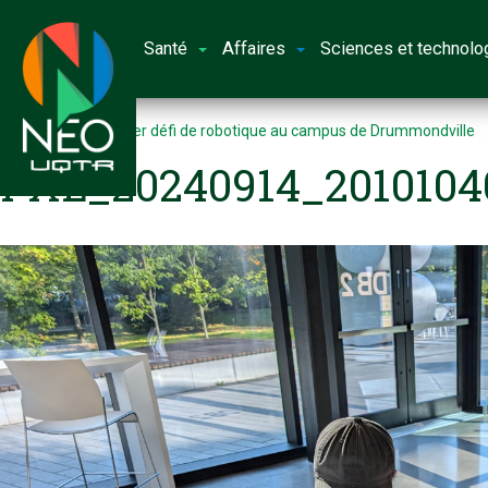
Santé
Affaires
Sciences et technolo
Accueil
Un premier défi de robotique au campus de Drummondville
PXL_20240914_2010104