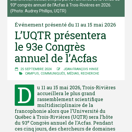
e
93
congrès annuel de l’Acfas à Trois-Rivières en 2026.
(Photo: Audrey Phillips, UQTR)
Événement présenté du 11 au 15 mai 2026
L’UQTR présentera
le 93e Congrès
annuel de l’Acfas
25 SEPTEMBRE 2024
JEAN-FRANÇOIS HINSE
CAMPUS
,
COMMUNIQUÉS
,
MÉDIAS
,
RECHERCHE
D
u 11 au 15 mai 2026, Trois-Rivières
accueillera le plus grand
rassemblement scientifique
multidisciplinaire de la
francophonie alors que l’Université du
Québec à Trois-Rivières (UQTR) sera l’hôte
e
du 93
Congrès annuel de l’Acfas. Pendant
ces cinq jours, des chercheurs de domaines