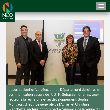
Togg
navi
Jason Luckerhoff, professeur au Département de lettres et
communication sociale de l’UQTR, Sébastien Charles, vice-
recteur à la recherche et au développement, Sophie
Montreuil, directrice générale de l’Acfas, et Christian
Blanchette, recteur, ont pris part à l’annonce de la venue du