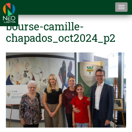
Togg
navi
bourse-camille-
chapados_oct2024_p2