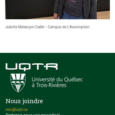
Juliette Melançon-Caillé – Campus de L’Assomption
Nous joindre
neo@uqtr.ca