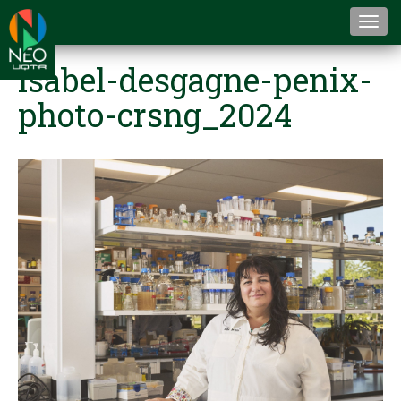
Togg
navi
isabel-desgagne-penix-
photo-crsng_2024