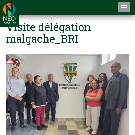
Togg
navi
Visite délégation
malgache_BRI