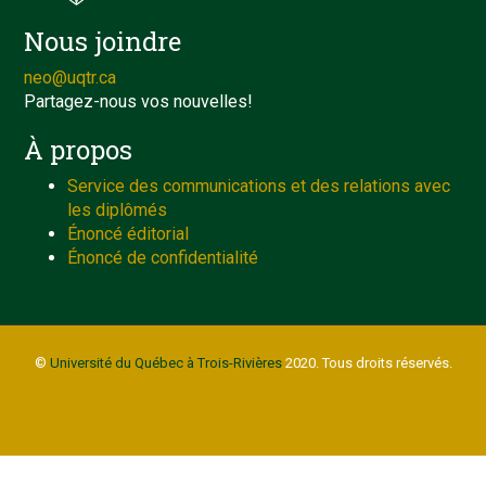
Nous joindre
neo@uqtr.ca
Partagez-nous vos nouvelles!
À propos
Service des communications et des relations avec
les diplômés
Énoncé éditorial
Énoncé de confidentialité
©
Université du Québec à Trois-Rivières
2020. Tous droits réservés.