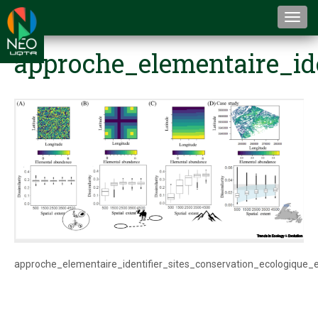
Togg
navi
approche_elementaire_ide
approche_elementaire_identifier_sites_conservation_ecologique_e