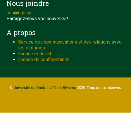
Nous joindre
neo@uqtr.ca
Partagez-nous vos nouvelles!
À propos
Service des communications et des relations avec
les diplômés
Énoncé éditorial
Énoncé de confidentialité
©
Université du Québec à Trois-Rivières
2020. Tous droits réservés.