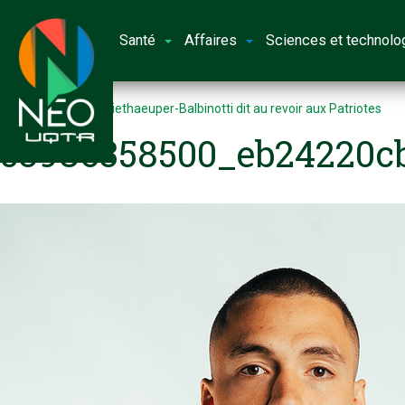
Santé
Affaires
Sciences et technolo
Accueil
Gabriel Wiethaeuper-Balbinotti dit au revoir aux Patriotes
53986358500_eb24220c