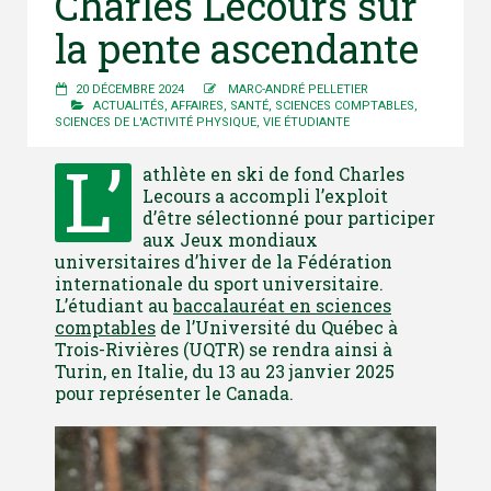
Charles Lecours sur
la pente ascendante
20 DÉCEMBRE 2024
MARC-ANDRÉ PELLETIER
ACTUALITÉS
,
AFFAIRES
,
SANTÉ
,
SCIENCES COMPTABLES
,
SCIENCES DE L'ACTIVITÉ PHYSIQUE
,
VIE ÉTUDIANTE
L’
athlète en ski de fond Charles
Lecours a accompli l’exploit
d’être sélectionné pour participer
aux Jeux mondiaux
universitaires d’hiver de la Fédération
internationale du sport universitaire.
L’étudiant au
baccalauréat en sciences
comptables
de l’Université du Québec à
Trois-Rivières (UQTR) se rendra ainsi à
Turin, en Italie, du 13 au 23 janvier 2025
pour représenter le Canada.