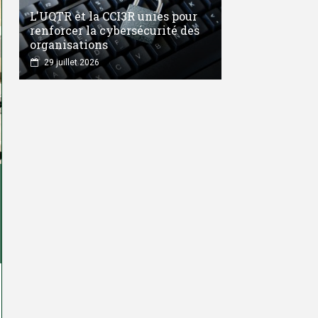
L'UQTR et la CCI3R unies pour
renforcer la cybersécurité des
organisations
29 juillet 2026