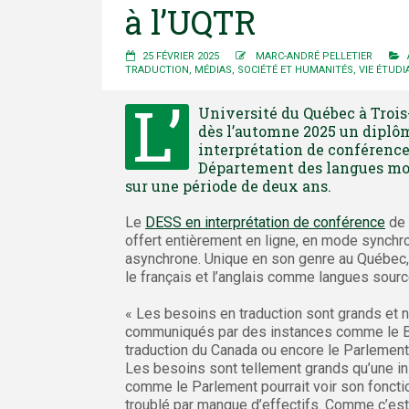
à l’UQTR
25 FÉVRIER 2025
MARC-ANDRÉ PELLETIER
TRADUCTION
,
MÉDIAS
,
SOCIÉTÉ ET HUMANITÉS
,
VIE ÉTUDI
L’
Université du Québec à Trois-
dès l’automne 2025 un diplôm
interprétation de conférence
Département des langues mod
sur une période de deux ans.
Le
DESS en interprétation de conférence
de 
offert entièrement en ligne, en mode synchr
asynchrone. Unique en son genre au Québec, 
le français et l’anglais comme langues source
« Les besoins en traduction sont grands et 
communiqués par des instances comme le B
traduction du Canada ou encore le Parlement
Les besoins sont tellement grands qu’une ins
comme le Parlement pourrait voir son fonct
troublé par manque d’effectifs. Comme c’est