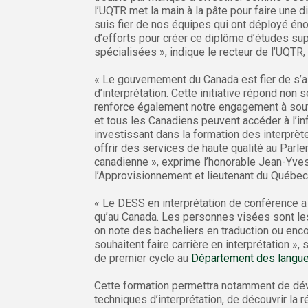
l’UQTR met la main à la pâte pour faire une d
suis fier de nos équipes qui ont déployé é
d’efforts pour créer ce diplôme d’études su
spécialisées », indique le recteur de l’UQTR,
« Le gouvernement du Canada est fier de s’
d’interprétation. Cette initiative répond non
renforce également notre engagement à soute
et tous les Canadiens peuvent accéder à l’inf
investissant dans la formation des interprèt
offrir des services de haute qualité au Parl
canadienne », exprime l’honorable Jean-Yves
l’Approvisionnement et lieutenant du Québec
« Le DESS en interprétation de conférence a
qu’au Canada. Les personnes visées sont les 
on note des bacheliers en traduction ou en
souhaitent faire carrière en interprétation »,
de premier cycle au
Département des langue
Cette formation permettra notamment de dé
techniques d’interprétation, de découvrir la r