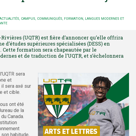
ACTUALITÉS
,
CAMPUS
,
COMMUNIQUÉS
,
FORMATION
,
LANGUES MODERNES ET
ANTE
Rivières (UQTR) est fière d’annoncer qu’elle offrira
e d’études supérieures spécialisées (DESS) en
. Cette formation sera chapeautée par le
ernes et de traduction de l’UQTR, et s’échelonnera
l’UQTR sera
one et
il sera axé sur
 et cible.
nous ont été
ureau de la
 du Canada.
titution
ionnement
 son habitude,