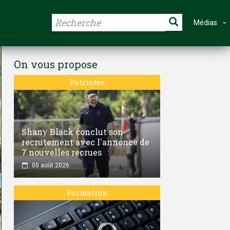
Médias
On vous propose
Patriotes
Shany Black conclut son
recrutement avec l'annonce de
7 nouvelles recrues
05 août 2026
Formation