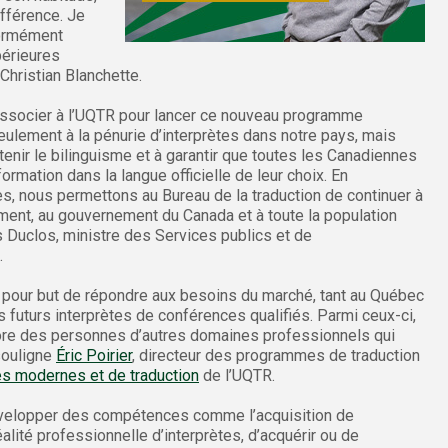
ifférence. Je
normément
périeures
 Christian Blanchette.
associer à l’UQTR pour lancer ce nouveau programme
 seulement à la pénurie d’interprètes dans notre pays, mais
nir le bilinguisme et à garantir que toutes les Canadiennes
ormation dans la langue officielle de leur choix. En
es, nous permettons au Bureau de la traduction de continuer à
ement, au gouvernement du Canada et à toute la population
 Duclos, ministre des Services publics et de
.
 pour but de répondre aux besoins du marché, tant au Québec
futurs interprètes de conférences qualifiés. Parmi ceux-ci,
core des personnes d’autres domaines professionnels qui
 souligne
Éric Poirier
, directeur des programmes de traduction
s modernes et de traduction
de l’UQTR.
velopper des compétences comme l’acquisition de
éalité professionnelle d’interprètes, d’acquérir ou de