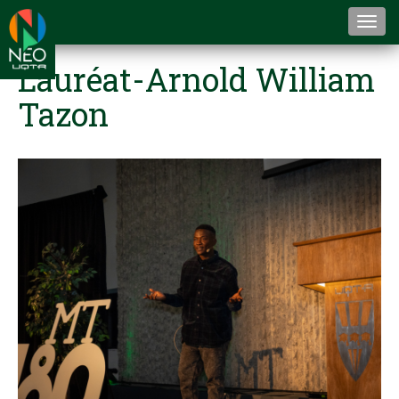
Togg
navi
Lauréat-Arnold William
Tazon