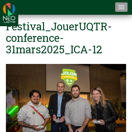
Togg
navi
Festival_JouerUQTR-
conference-
31mars2025_ICA-12