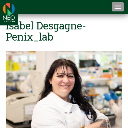
Togg
navi
Isabel Desgagne-
Penix_lab