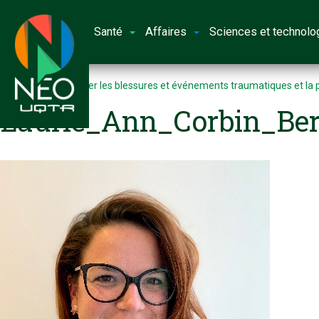
Santé
Affaires
Sciences et technolo
Accueil
Répertorier les blessures et événements traumatiques et la 
Laurie_Ann_Corbin_Ber