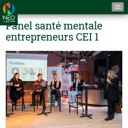
Togg
navi
Panel santé mentale
entrepreneurs CEI 1