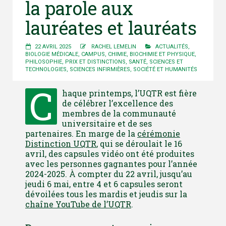
la parole aux
lauréates et lauréats
22 AVRIL 2025
RACHEL LEMELIN
ACTUALITÉS
,
BIOLOGIE MÉDICALE
,
CAMPUS
,
CHIMIE, BIOCHIMIE ET PHYSIQUE
,
PHILOSOPHIE
,
PRIX ET DISTINCTIONS
,
SANTÉ
,
SCIENCES ET
TECHNOLOGIES
,
SCIENCES INFIRMIÈRES
,
SOCIÉTÉ ET HUMANITÉS
C
haque printemps, l’UQTR est fière
de célébrer l’excellence des
membres de la communauté
universitaire et de ses
partenaires. En marge de la
cérémonie
Distinction UQTR
, qui se déroulait le 16
avril, des capsules vidéo ont été produites
avec les personnes gagnantes pour l’année
2024-2025. À compter du 22 avril, jusqu’au
jeudi 6 mai, entre 4 et 6 capsules seront
dévoilées tous les mardis et jeudis sur la
chaîne YouTube de l’UQTR
.